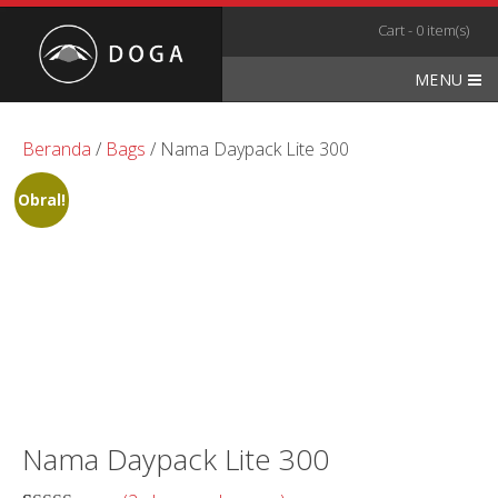
Skip
Cart - 0 item(s)
to
content
MENU
Beranda
/
Bags
/ Nama Daypack Lite 300
Obral!
Nama Daypack Lite 300