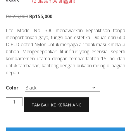
(
2
ulasan pelanggan)
Peringkat
2
5.00
dari 5
Harga
Harga
Rp
699,000
Rp
155,000
berdasarkan
penilaian
aslinya
saat
pelanggan
adalah:
ini
Lite Model No. 300 menawarkan kepraktisan tanpa
Rp699,000.
adalah:
mengorbankan gaya, fungsi dan estetika. Dibuat dari 600
Rp155,000.
D PU Coated Nylon untuk menjaga air tidak masuk melalui
bahan. Mengedepankan fitur-fitur yang esensial seperti
kompartemen utama dengan tempat laptop 15 inci dan
untuk tambahan, kantong dengan bukaan miring di bagian
depan.
Color
Kuantitas
TAMBAH KE KERANJANG
Nama
Daypack
Lite
300