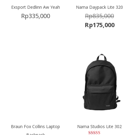
Exsport Dedlinn Aw Yeah
Nama Daypack Lite 320
Harga
Rp
335,000
Rp
835,000
aslinya
Harga
Rp
175,000
adalah:
saat
Rp835,0
ini
adalah:
Rp175,
Braun Fox Collins Laptop
Nama Studios Lite 302
Backpack